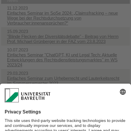
News
11.12.2023
Einfaches Seminar im SoSe 2024: „Claimsfracking – neue
Wege bei der Rechtsdurchsetzung von
Verbraucher:innenansprüchen?“
15.09.2023
"Blinde Flecken der Diversitätsdebatte" - Beitrag von Herrn
Prof. Michael Grünberger in der FAZ vom 23.8.2023
10.07.2023
Einfaches Seminar "ChatGPT, KI und Legal Tech: Aktuelle
Entwicklungen des Rechtsdienstleistungsmarktes" im WS
2023/24
29.03.2023
Einfaches Seminar zum Urheberrecht und Lauterkeitsrecht
im Sommersemester 2023
13.03.2023
Nachholklausur Sachenrecht für LL.B.
23.01.2023
Seminarankündigung im SoSe 2023 "(Privat-)Rechtstheorie"
16.01.2023
Seminarankündigung im SoSe 2023 "Digitalisierung des
Rechtsdienstleistungsmarktes - Fluch oder Segen?"