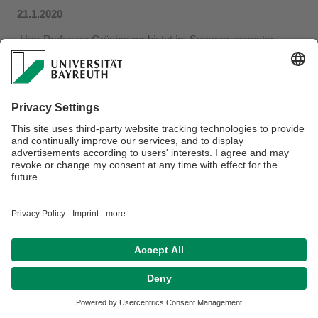
21.1.2020
Herr Professor Grünberger bietet im Sommersemester
2020 ein kleines Seminar mit dem Thema "Die moderne
Privatrechtsgesellschaft: Freiheit und/versus Gleichheit" an.
Zur
Seminarankündigung
Datenschutzerklärung
Impressum
Hausordnung
Kontakt
Sitemap
Barrierefreiheitserklärung