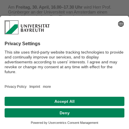
Am
Freitag, 30. April, 16.00–17.30 Uhr
wird Herr Prof.
Grünberger an der Universiteit van Amsterdam einen
Online-Vortrag halten. Das Thema lautet:
Urheberrecht 2030 – Memorandum zur Zukunft des
kreativen Ökosystems in Europa
.
Weitere Informationen, auch zur Anmeldung, finden Sie
hier
.
Datenschutzerklärung
Impressum
Hausordnung
Kontakt
Sitemap
Barrierefreiheitserklärung