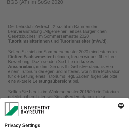
BGB (AT) im SoSe 2020
Der Lehrstuhl Zivilrecht X sucht im Rahmen der
Lehrveranstaltung „Allgemeiner Teil des Bürgerlichen
Gesetzbuches“ im Sommersemester 2020
Tutoriumsleiterinnen und Tutoriumsleiter (m/w/d)
.
Sofern Sie sich im Sommersemester 2020 mindestens im
fünften Fachsemester
befinden, freuen wir uns über Ihre
Bewerbung. Dazu senden Sie bitte ein
kurzes
Anschreiben
, in dem Sie uns Ihr Selbstverständnis von
einem Tutorium darlegen und mitteilen, worin Ihre Motivation
für die Leitung eines Tutoriums liegt. Zudem fügen Sie bitte
eine aktuelle
Leistungsübersicht
bei.
Sollten Sie bereits im Wintersemester 2019/20 ein Tutorium
geleitet haben, bitten wir Sie außerdem darum, diese
Lehrveranstaltung über die e-Learning Plattform zu
evaluieren und uns die Ergebnisse der
Evaluation
zukommen zu lassen.
Im Rahmen der Stellenbesetzung wird eine Erhöhung des
Frauenanteils angestrebt, um die Geschlechterverteilung