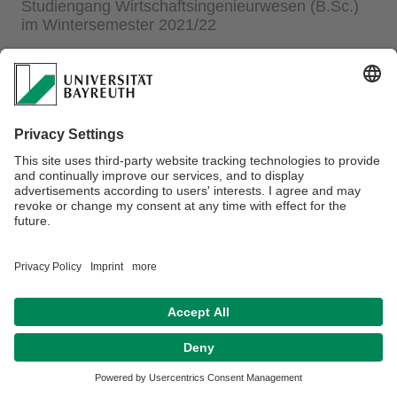
Studiengang Wirtschaftsingenieurwesen (B.Sc.)
im Wintersemester 2021/22
Im Wintersemester bieten wir ein Seminar Technikrecht II
"K.I., Automatisierung und Digitalisierung" an. Nähere
Informationen dazu finden Sie
hier
.
Datenschutzerklärung
Impressum
Hausordnung
Kontakt
Sitemap
Barrierefreiheitserklärung