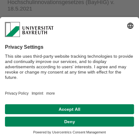
Hochschulinnovationsgesetzes (BayHIG) v.
18.5.2021
Bedarf und Vorschläge zur Verbesserung der
Förderung von Gleichstellung, Vielfalt und
Nichtdiskriminierung
Die überarbeitete Fassung vom 4. Juni 2021 von Herrn Prof.
Michael Grünberger, LL.M. (NYU) und Dr. Stefan Kurth
können Sie
hier
lesen.
Datenschutzerklärung
Impressum
Hausordnung
Kontakt
Sitemap
Barrierefreiheitserklärung